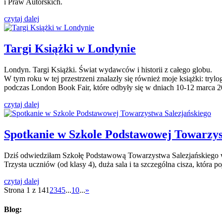
i Praw Autorskich.
czytaj dalej
Targi Książki w Londynie
Londyn. Targi Książki. Świat wydawców i historii z całego globu.
W tym roku w tej przestrzeni znalazły się również moje książki: try
podczas London Book Fair, które odbyły się w dniach 10-12 marca 2
czytaj dalej
Spotkanie w Szkole Podstawowej Towarzys
Dziś odwiedziłam Szkołę Podstawową Towarzystwa Salezjańskiego w 
Trzysta uczniów (od klasy 4), duża sala i ta szczególna cisza, która
czytaj dalej
Strona 1 z 14
1
2
3
4
5
...
10
...
»
Blog: